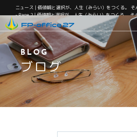
ニュース | 価値観と選択が、人生（みらい）をつくる。 そ
- Page 2 | 価値観と選択が、人生（みらい）をつくる。
サービス紹介
BLOG
FPになった理由
ブログ
当事務所について
代表紹介
アクセス
コンシェルジュの灯（お客様の声）