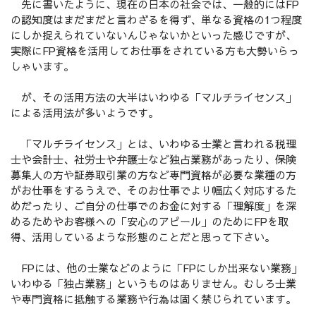
先に書いたように、現在の日本の社会では、一般的にはFP
の認知度はまだまだと言わざるを得ず、単なる資格の1つ程度
にしか捉えられていないんじゃないかといった感じですが、
実際にFP資格を活用してお仕事をされている方も大勢いらっ
しゃいます。
が、その活用方法の大半はいわゆる「マルチライセンス」
による活用法が多いようです。
「マルチライセンス」とは、いわゆる士業と言われる税理
士や会計士、社労士や弁護士など独占業務があったり、保険
募集人の方や証券取引業の方など専門資格が必要な業種の方
がお仕事をするうえで、そのお仕事でより幅広く対応するた
めだったり、ご自分の仕事でのお金に対する「理解度」を深
めるためやお客様への「安心のアピール」のためにFPを取
得、活用しているような形態のことだと思って下さい。
FPには、他の士業などのように「FPにしか出来ない業務」
いわゆる「独占業務」というものはありません。むしろ士業
や専門資格に抵触する業務や行為は固く禁じられています。