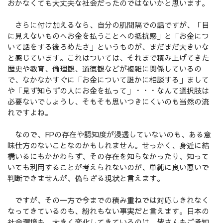
おかなくても大丈夫な社会だったのではないかと思います。
さらに付け加えるなら、自分の肌間隔での話ですが、「目
に見えないものへお金を払うことへの抵抗感」と「お金につ
いて話をする後ろめたさ」というものが、まだまだ大きいな
と感じています。これはついては、それまで積み上げてきた
歴史や教育、倫理観、道徳観などが複雑に関係しているの
で、なかなかすぐに「お金について誰かに相談する」まして
や「見ず知らずの人にお金を払って」・・・なんて選択肢は
必要ないでしょうし、そもそも思いつきにくいのも当然の流
れですよね。
なので、FPの存在や認知度が浸透していないのも、ある意
味仕方のないことなのかもしれません。せっかく、身近に結
構いるにもかかわらず、その存在を知らなかったり、知って
いても利用することが考えられないのが、単純に良い悪いで
判断できませんが、偽らざる現状と言えます。
ですが、その一方で今までの積み重ねでは対応しきれなく
なってきているのも、紛れもない事実だと言えます。日本の
社会環境も、大きく変化してきているのは、皆さんもご承知