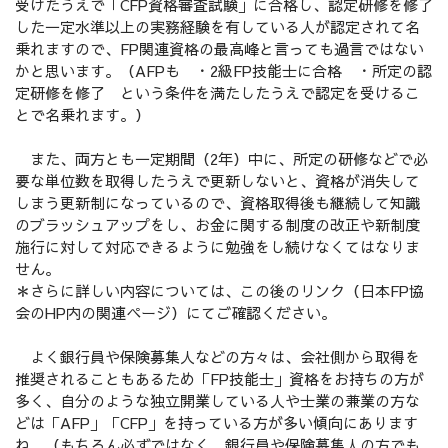
受けたうえで「CFP資格審査試験」に合格し、認定研修を修了
した一定水準以上の実務経験を有している人が認定されて名
乗れますので、FP関連資格の最高峰と言っても過言ではない
かと思います。（AFPも ・2級FP技能士に合格 ・所定の認
定研修を修了 という条件を満たしたうえで認定を受けるこ
とで名乗れます。）
また、両方とも一定期間（2年）中に、所定の研修などで必
要な単位数を取得したうえで更新しないと、資格が消失して
しまう更新制になっているので、資格取得後も継続して知識
のブラッシュアップをし、お金に関する制度の改正や新制度
施行に対して対応できるように勉強をし続けなくてはなりま
せん。
＊さらに詳しい内容については、この後のリンク（日本FP協
会のHP内の関連ページ）にてご確認ください。
よく銀行員や保険募集人などの方々は、会社側から取得を
推奨されることもあるため「FP技能士」資格をお持ちの方が
多く、自分のような独立開業している人や士業の兼業の方な
どは「AFP」「CFP」を持っている方が多い傾向にあります
ね。（もちろん必ずではなく、銀行員や保険募集人の方でも