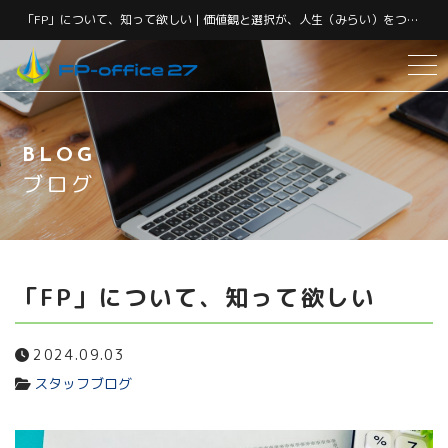
「FP」について、知って欲しい | 価値観と選択が、人生（みらい）をつくる。 そんなあなたの ライフプラン・コンシェルジュ （人生とお金の相談役）｜群馬のファイナンシャルプランナー『FP-office 27』 | 価値観と選択が、人生（みらい）をつくる。 そんなあなたの ライフプラン・コンシェルジュ （人生とお金の相談役）｜群馬のファイナンシャルプランナー『FP-office 27』
サービス紹介
BLOG
FPになった理由
ブログ
当事務所について
代表紹介
「FP」について、知って欲しい
アクセス
2024.09.03
スタッフブログ
コンシェルジュの灯（お客様の声）