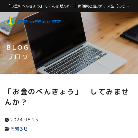
「お金のべんきょう」 してみませんか？ | 価値観と選択が、人生（みらい）をつくる。 そんなあなたの ライフプラン・コンシェルジュ （人生とお金の相談役）｜群馬のファイナンシャルプランナー『FP-office 27』 | 価値観と選択が、人生（みらい）をつくる。 そんなあなたの ライフプラン・コンシェルジュ （人生とお金の相談役）｜群馬のファイナンシャルプランナー『FP-office 27』
サービス紹介
BLOG
FPになった理由
ブログ
当事務所について
代表紹介
「お金のべんきょう」 してみませ
んか？
アクセス
2024.08.23
コンシェルジュの灯（お客様の声）
お知らせ