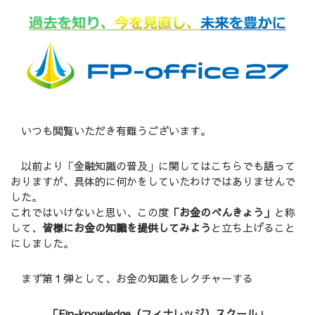
よくある質問
ブログ
ご予約・お問い合わせ
CONTACT
いつも閲覧いただき有難うございます。
”人生とお金の設計士”が、あなたに寄り添います
以前より「金融知識の普及」に関してはこちらでも語って
メールでの受付
おりますが、具体的に何かをしていたわけではありませんで
ご予約・お問い合わせ
した。
24時間受付中
これではいけないと思い、この度
「お金のべんきょう」
と称
して、
皆様にお金の知識を提供してみよう
と立ち上げること
にしました。
お電話での受付
070-9124-1753
まず第１弾として、お金の知識をレクチャーする
受付時間：9:00～18:00
「Fin-knowledge（フィナレッジ）スクール」