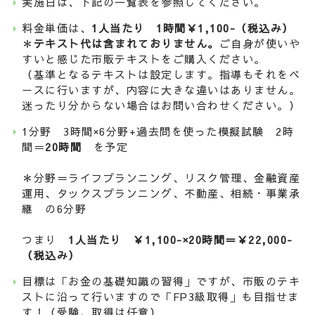
実施日は、下記の一覧表を参照してください。
料金単価は、
1人当たり 1時間￥1,100-（税込み）
＊
テキスト代は含まれておりません。
ご自身が使いや
すいと感じた市販テキストをご購入ください。
（基準となるテキストは設定します。指導もそれをベ
ースに行いますが、内容に大きな違いはありません。
迷ったり分からない場合はお問い合わせください。）
1分野 3時間×6分野+過去問を使った模擬試験 2時
間＝
20時間
を予定
＊分野＝ライフプランニング、リスク管理、金融資産
運用、タックスプランニング、不動産、相続・事業承
継 の6分野
つまり
1人当たり ￥1,100-×20時間＝￥22,000-
（税込み）
目標は「お金の基礎知識の習得」ですが、市販のテキ
ストに沿って行いますので「FP3級取得」も目指せま
す！（受験、取得は任意）