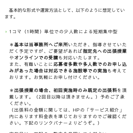
基本的な形式や運営方法として、以下のように想定してい
ます。
1コマ（1時間）単位での少人数による短期集中型
＊
基本は当事務所へご来所
いただき、指導させていた
だく予定ですが、ご要望があれば
指定先への出張授業
や
オンラインでの受講
も対応いたします。
また、有難いことに
応募者多数や多人数でのお申し込
みがあった場合は対応できる施設等での実施
も考えて
おります。お気軽にお申し付けください。
＊
出張授業の場合、初回実施時のみ既定の出張料
を頂
戴します。（2回目以降は頂きません。）予めご了承
ください。
（出張料の金額に関しては、HPの「サービス紹介」
内にあります料金表を準じておりますのでご確認くだ
さい。下記のリンクバナーよりどうぞ。）